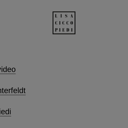
video
terfeldt
iedi