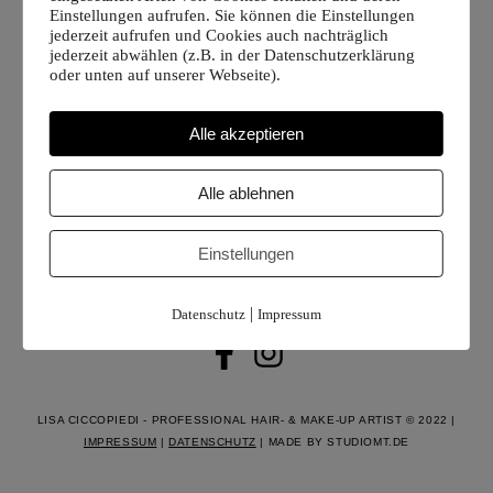
Ich freue mich auf viele spannende Projekte und
Einstellungen aufrufen. Sie können die Einstellungen
Anfragen sowie auf neue Begegnungen!
jederzeit aufrufen und Cookies auch nachträglich
jederzeit abwählen (z.B. in der Datenschutzerklärung
Melde dich jetzt gerne einfach mal telefonisch oder
oder unten auf unserer Webseite).
hinterlasse mir eine nette Nachricht!
Alle akzeptieren
Alle ablehnen
Einstellungen
|
Datenschutz
Impressum
LISA CICCOPIEDI - PROFESSIONAL HAIR- & MAKE-UP ARTIST © 2022 |
IMPRESSUM
|
DATENSCHUTZ
| MADE BY STUDIOMT.DE