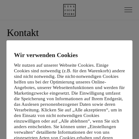
Kontakt
Lisa Ciccopiedi
Wir verwenden Cookies
Professional Hair- & Make Up Artist
Wir nutzen auf unserer Webseite Cookies. Einige
Cookies sind notwendig (z.B. für den Warenkorb) andere
61137 Schöneck
sind nicht notwendig. Die nicht-notwendigen Cookies
helfen uns bei der Optimierung unseres Online-
Telefon: 0176 41358477
Angebotes, unserer Webseitenfunktionen und werden für
E-Mail:
lisa.ciccopiedi@gmail.com
Marketingzwecke eingesetzt. Die Einwilligung umfasst
die Speicherung von Informationen auf Ihrem Endgerät,
das Auslesen personenbezogener Daten sowie deren
Auf Instagram:
Verarbeitung. Klicken Sie auf „Alle akzeptieren“, um in
den Einsatz von nicht notwendigen Cookies
Lisa Ciccopiedi - Hair- & Make Up Artist aus dem
einzuwilligen oder auf „Alle ablehnen“, wenn Sie sich
Raum Frankfurt
anders entscheiden. Sie können unter „Einstellungen
verwalten“ detaillierte Informationen der von uns
eingesetzten Arten von Cookies erhalten und deren