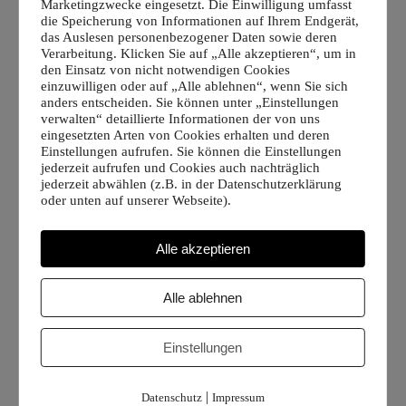
Marketingzwecke eingesetzt. Die Einwilligung umfasst
die Speicherung von Informationen auf Ihrem Endgerät,
das Auslesen personenbezogener Daten sowie deren
Verarbeitung. Klicken Sie auf „Alle akzeptieren“, um in
den Einsatz von nicht notwendigen Cookies
einzuwilligen oder auf „Alle ablehnen“, wenn Sie sich
anders entscheiden. Sie können unter „Einstellungen
verwalten“ detaillierte Informationen der von uns
eingesetzten Arten von Cookies erhalten und deren
Einstellungen aufrufen. Sie können die Einstellungen
jederzeit aufrufen und Cookies auch nachträglich
jederzeit abwählen (z.B. in der Datenschutzerklärung
Title
Year
oder unten auf unserer Webseite).
Spatz Hutdesign Runway Show
2022
Alle akzeptieren
Nanna Geller Imagevideo
2022
Buchwald Jewelry Fashion Show
2022
Alle ablehnen
Spatz Hutdesign Personal Work
2022
Einstellungen
Elle Kazakhstan
2022
Buchwald Jewelry Personal Work
2022
|
Datenschutz
Impressum