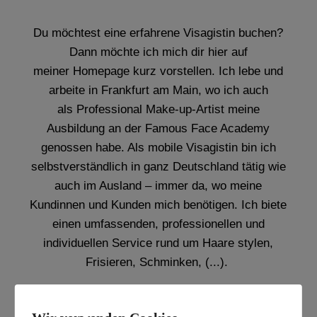
Du möchtest eine erfahrene Visagistin buchen?
Dann möchte ich mich dir hier auf
meiner Homepage kurz vorstellen. Ich lebe und
arbeite in Frankfurt am Main, wo ich auch
als Professional Make-up-Artist meine
Ausbildung an der Famous Face Academy
genossen habe. Als mobile Visagistin bin ich
selbstverständlich in ganz Deutschland tätig wie
auch im Ausland – immer da, wo meine
Kundinnen und Kunden mich benötigen. Ich biete
einen umfassenden, professionellen und
individuellen Service rund um Haare stylen,
Frisieren, Schminken, (...).
Schaue dir hier gleich ein paar Bilder meiner