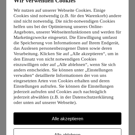
Wir verwenden Cookies
Arbeiten an! So kannst du dich direkt selbst
überzeugen.
Wir nutzen auf unserer Webseite Cookies. Einige
Cookies sind notwendig (z.B. für den Warenkorb) andere
Viel Spaß beim Durchstöbern!
sind nicht notwendig. Die nicht-notwendigen Cookies
helfen uns bei der Optimierung unseres Online-
Angebotes, unserer Webseitenfunktionen und werden für
Mehr über mich erfahren
Marketingzwecke eingesetzt. Die Einwilligung umfasst
die Speicherung von Informationen auf Ihrem Endgerät,
das Auslesen personenbezogener Daten sowie deren
Verarbeitung. Klicken Sie auf „Alle akzeptieren“, um in
den Einsatz von nicht notwendigen Cookies
einzuwilligen oder auf „Alle ablehnen“, wenn Sie sich
anders entscheiden. Sie können unter „Einstellungen
verwalten“ detaillierte Informationen der von uns
eingesetzten Arten von Cookies erhalten und deren
Einstellungen aufrufen. Sie können die Einstellungen
jederzeit aufrufen und Cookies auch nachträglich
jederzeit abwählen (z.B. in der Datenschutzerklärung
Make Up Artist buchen –
oder unten auf unserer Webseite).
Meine Jobs und Tätigkeiten:
Alle akzeptieren
Alle ablehnen